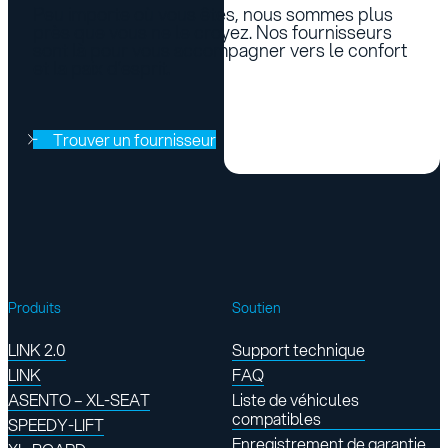
Peu importe où vous êtes, nous sommes plus
près que vous ne le croyez. Nos fournisseurs
sont là pour vous accompagner vers le confort
et la paix d’esprit.
Trouver un fournisseur
Produits
Soutien
LINK 2.0
Support technique
LINK
FAQ
ASENTO – XL-SEAT
Liste de véhicules
compatibles
SPEEDY-LIFT
Enregistrement de garantie